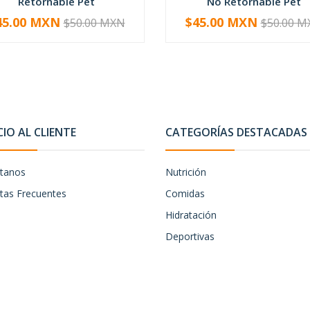
Retornable Pet
No Retornable Pet
45.00 MXN
$45.00 MXN
$50.00 MXN
$50.00 M
+
-
+
CIO AL CLIENTE
CATEGORÍAS DESTACADAS
tanos
Nutrición
tas Frecuentes
Comidas
Hidratación
Deportivas