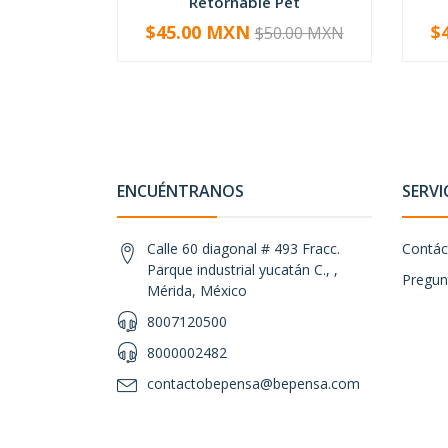
Retornable Pet
$45.00 MXN
$
$50.00 MXN
-
+
-
ENCUÉNTRANOS
SERVI
Calle 60 diagonal # 493 Fracc.
Contác
Parque industrial yucatán C., ,
Pregun
Mérida, México
8007120500
8000002482
contactobepensa@bepensa.com