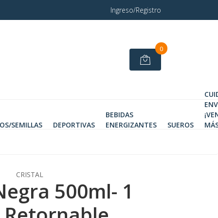
Ingreso/Registro
0
CUI
ENV
BEBIDAS
¡VE
OS/SEMILLAS
DEPORTIVAS
ENERGIZANTES
SUEROS
MÁS
CRISTAL
 Negra 500ml- 1
 Retornable