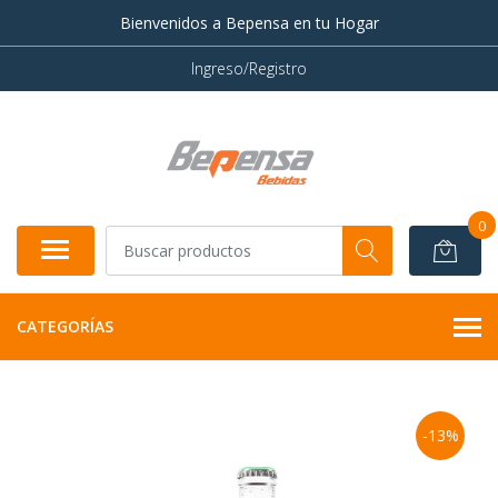
Bienvenidos a Bepensa en tu Hogar
Ingreso/Registro
0
CATEGORÍAS
-13%