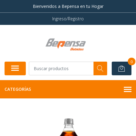
Bienvenidos a Bepensa en tu Hogar
Ingreso/Registro
0
CATEGORÍAS