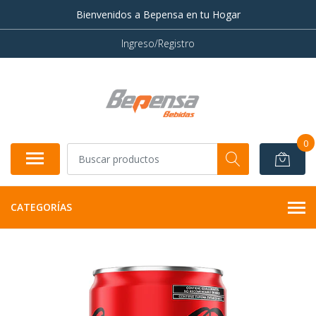
Bienvenidos a Bepensa en tu Hogar
Ingreso/Registro
0
CATEGORÍAS